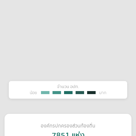
จำนวน อปท.
น้อย
มาก
องค์กรปกครองส่วนท้องถิ่น
7851
แห่ง